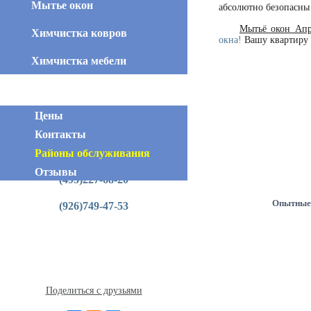
Мытье окон
абсолютно безопасны
Мытьё окон Апр
Химчистка ковров
окна!
Вашу квартиру 
Химчистка мебели
Цены
Контакты
Районы обслуживания
Контактная информация
Отзывы
(495)227-68-20
Опытные
(926)749-47-53
Поделиться с друзьями