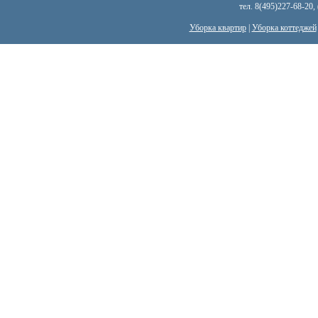
тел. 8(495)227-68-20,
Уборка квартир
|
Уборка коттеджей