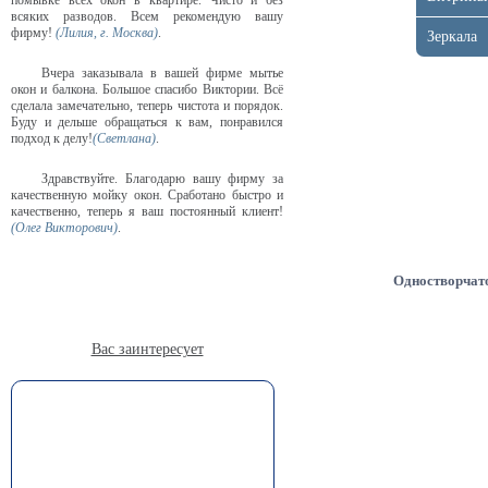
помывке всех окон в квартире. Чисто и без
всяких разводов. Всем рекомендую вашу
фирму!
(Лилия, г. Москва)
.
Зеркала
Вчера заказывала в вашей фирме мытье
окон и балкона. Большое спасибо Виктории. Всё
сделала замечательно, теперь чистота и порядок.
Буду и дельше обращаться к вам, понравился
подход к делу!
(Светлана)
.
Здравствуйте. Благодарю вашу фирму за
качественную мойку окон. Сработано быстро и
качественно, теперь я ваш постоянный клиент!
(Олег Викторович)
.
Одностворчат
Вас заинтересует