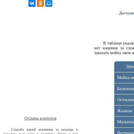
Доступн
В таблице указ
нет наценки за сло
заказать мойку окон 
Цен
Мойка о
Балконна
Остеклен
Жалюзи
Отзывы клиентов
Москитна
Спасибо вашей компании за помощь в
Витрины