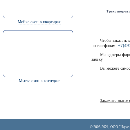
Трехстворчат
Мойка окон в квартирах
Чтобы заказать 
+7(49
по телефонам:
Менеджеры фирм
заявку.
Вы можете самос
Мытье окон в коттедже
Закажите мытье 
© 2008-2021, ООО "Идеал-к