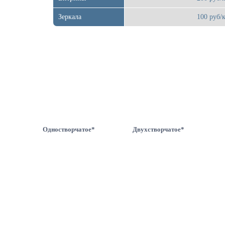
Зеркала
100 руб/к
Одностворчатое*
Двухстворчатое*