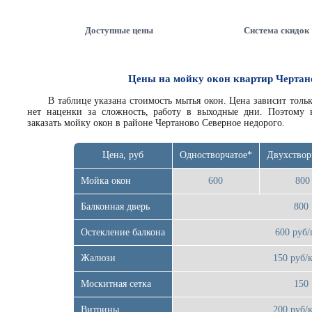
Доступные цены
Система скидок
Цены на мойку окон квартир Чертан
В таблице указана
стоимость мытья окон
. Цена зависит толь
нет наценки за сложность, работу в выходные дни. Поэтому
заказать мойку окон в районе Чертаново Северное недорого
.
Цена, руб
Одностворчатое*
Двухствор
Мойка окон
600
800
Балконная дверь
800
Остекление балкона
600 руб/
Жалюзи
150 руб/к
Москитная сетка
150
Витрины
200 руб/к