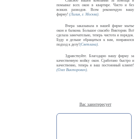
Спасибо вашей компании за помощь в
помывке всех окон в квартире. Чисто и без
всяких разводов. Всем рекомендую вашу
фирму!
(Лилия, г. Москва)
.
Вчера заказывала в вашей фирме мытье
окон и балкона. Большое спасибо Виктории. Всё
сделала замечательно, теперь чистота и порядок.
Буду и дельше обращаться к вам, понравился
подход к делу!
(Светлана)
.
Здравствуйте. Благодарю вашу фирму за
качественную мойку окон. Сработано быстро и
качественно, теперь я ваш постоянный клиент!
(Олег Викторович)
.
Вас заинтересует