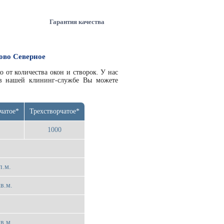
Гарантия качества
ово Северное
ко от количества окон и створок. У нас
 в нашей клининг-службе Вы можете
чатое*
Трехстворчатое*
1000
п.м.
в.м.
в.м.