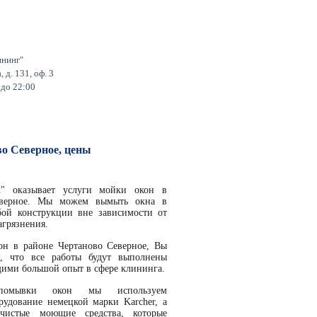
ининг"
 д. 131, оф. 3
 до 22:00
во Северное, цены
л" оказывает услуги
мойки окон в
верное
. Мы можем
вымыть окна в
ой конструкции вне зависимости от
агрязнения.
он в районе Чертаново Северное
, Вы
, что все работы будут выполнены
ими большой опыт в сфере клининга.
помывки окон мы используем
рудование немецкой марки Karcher, а
 чистые моющие средства, которые