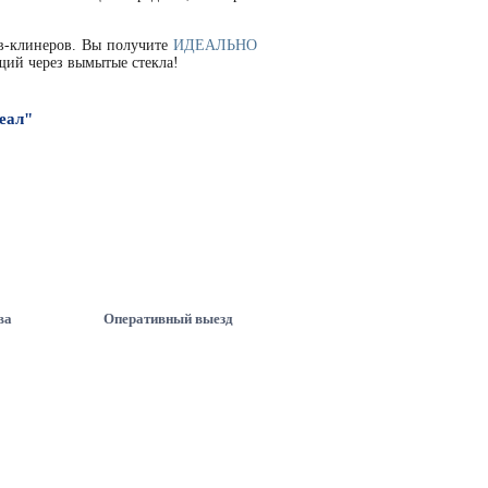
ов-клинеров. Вы получите
ИДЕАЛЬНО
ий через вымытые стекла!
еал"
ва
Оперативный выезд