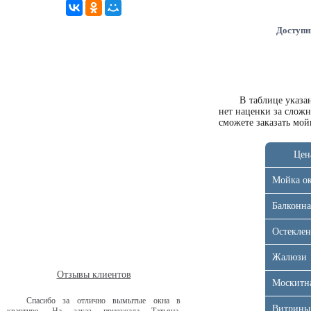
Доступн
В таблице указ
нет наценки за слож
сможете
заказать мо
Цен
Мойка о
Балконна
Остеклен
Жалюзи
Отзывы клиентов
Москитна
Спасибо за отлично вымытые окна в
Витрины