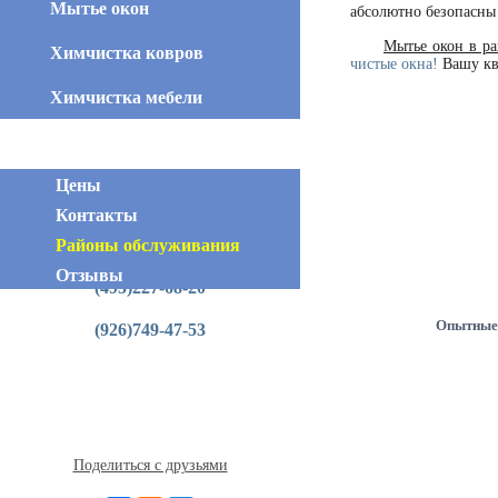
Мытье окон
абсолютно безопасны
Мытье окон в р
Химчистка ковров
чистые окна!
Вашу кв
Химчистка мебели
Цены
Контакты
Районы обслуживания
Контактная информация
Отзывы
(495)227-68-20
Опытные
(926)749-47-53
Поделиться с друзьями