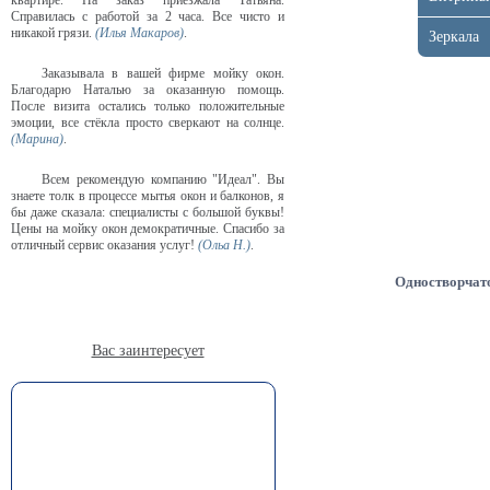
квартире. На заказ приезжала Татьяна.
Справилась с работой за 2 часа. Все чисто и
никакой грязи.
(Илья Макаров)
.
Зеркала
Заказывала в вашей фирме мойку окон.
Благодарю Наталью за оказанную помощь.
После визита остались только положительные
эмоции, все стёкла просто сверкают на солнце.
(Марина)
.
Всем рекомендую компанию "Идеал". Вы
знаете толк в процессе мытья окон и балконов, я
бы даже сказала: специалисты с большой буквы!
Цены на мойку окон демократичные. Спасибо за
отличный сервис оказания услуг!
(Ольа Н.)
.
Одностворчат
Вас заинтересует