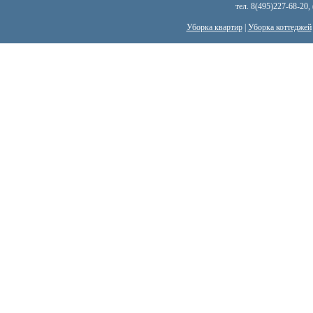
тел. 8(495)227-68-20,
Уборка квартир
|
Уборка коттеджей