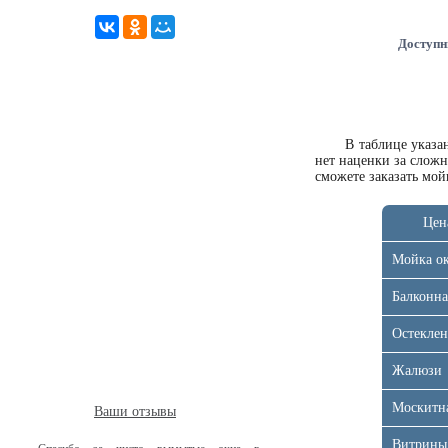
Доступн
В таблице указ
нет наценки за слож
сможете
заказать мо
Цен
Мойка о
Балконна
Остеклен
Жалюзи
Москитна
Ваши отзывы
Витрины