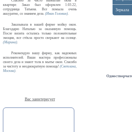
Спасибо за чисто вымытые окна в
квартире. Заказ был оформлен 1.03.22,
сотрудница Татьяна. Все помыла очень
Зеркала
аккуратно, со знанием дела.
(Иван Головин)
.
Заказывала в вашей фирме мойку окон.
Благодарю Наталью за оказанную помощь.
После визита остались только положительные
эмоции, все стёкла просто сверкают на солнце.
(Марина)
.
Рекомендую вашу фирму, как надежных
исполнителей. Ваши мастера профессионалы
своего дела и знают толк в мытье окон. Спасибо
за чистоту и неоднократную помощь!
(Светлана,
Москва)
.
Одностворчат
Вас заинтересует