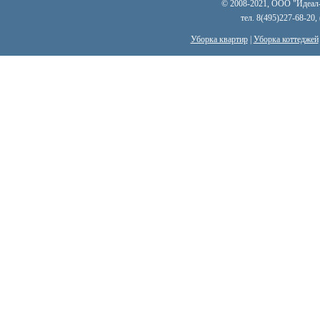
© 2008-2021, ООО "Идеал-к
тел. 8(495)227-68-20,
Уборка квартир
|
Уборка коттеджей