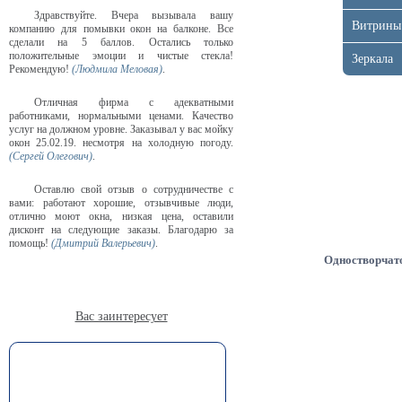
Здравствуйте. Вчера вызывала вашу
Витрины
компанию для помывки окон на балконе. Все
сделали на 5 баллов. Остались только
положительные эмоции и чистые стекла!
Зеркала
Рекомендую!
(Людмила Меловая)
.
Отличная фирма с адекватными
работниками, нормальными ценами. Качество
услуг на должном уровне. Заказывал у вас мойку
окон 25.02.19. несмотря на холодную погоду.
(Сергей Олегович)
.
Оставлю свой отзыв о сотрудничестве с
вами: работают хорошие, отзывчивые люди,
отлично моют окна, низкая цена, оставили
дисконт на следующие заказы. Благодарю за
помощь!
(Дмитрий Валерьевич)
.
Одностворчат
Вас заинтересует