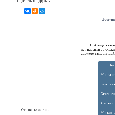
Поделиться с друзьями
Доступн
В таблице указ
нет наценки за слож
сможете
заказать мой
Цен
Мойка о
Балконна
Остеклен
Жалюзи
Отзывы клиентов
Москитна