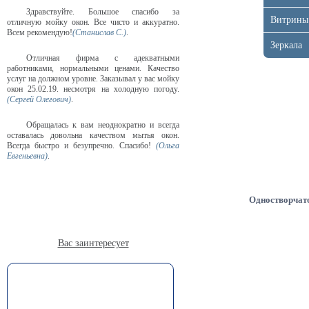
Здравствуйте. Большое спасибо за
Витрины
отличную мойку окон. Все чисто и аккуратно.
Всем рекомендую!
(Станислав С.)
.
Зеркала
Отличная фирма с адекватными
работниками, нормальными ценами. Качество
услуг на должном уровне. Заказывал у вас мойку
окон 25.02.19. несмотря на холодную погоду.
(Сергей Олегович)
.
Обращалась к вам неоднократно и всегда
оставалась довольна качеством мытья окон.
Всегда быстро и безупречно. Спасибо!
(Ольга
Евгеньевна)
.
Одностворчат
Вас заинтересует