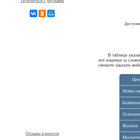
Поделиться с друзьями
Доступн
В таблице указ
нет наценки за слож
сможете
заказать мой
Цен
Мойка о
Балконна
Остеклен
Жалюзи
Отзывы клиентов
Москитна