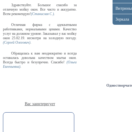
Здравствуйте. Большое спасибо за
Витрины
отличную мойку окон. Все чисто и аккуратно.
Всем рекомендую!
(Станислав С.)
.
Зеркала
Отличная фирма с адекватными
работниками, нормальными ценами. Качество
услуг на должном уровне. Заказывал у вас мойку
окон 25.02.19. несмотря на холодную погоду.
(Сергей Олегович)
.
Обращалась к вам неоднократно и всегда
оставалась довольна качеством мытья окон.
Всегда быстро и безупречно. Спасибо!
(Ольга
Евгеньевна)
.
Одностворчат
Вас заинтересует