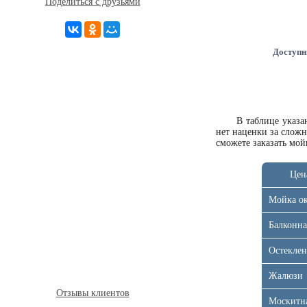
Поделиться с друзьями
Доступн
В таблице указ
нет наценки за слож
сможете
заказать мо
Цен
Мойка о
Балконна
Остеклен
Жалюзи
Отзывы клиентов
Москитна