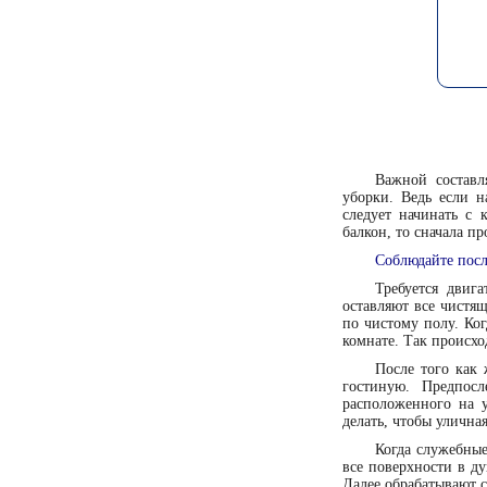
Важной составл
уборки. Ведь если н
следует начинать с 
балкон, то сначала п
Соблюдайте посл
Требуется двиг
оставляют все чистящ
по чистому полу. Ког
комнате. Так происхо
После того как
гостиную. Предпос
расположенного на у
делать, чтобы улична
Когда служебные
все поверхности в д
Далее обрабатывают с