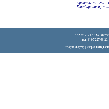
тратить на это со
Благодаря опыту и ис
© 2008-2021, ООО "Идеал-к
тел. 8(495)227-68-20,
Уборка квартир
|
Уборка коттеджей