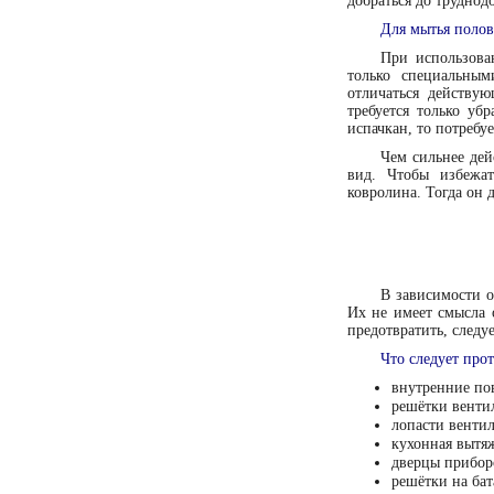
добраться до труднод
Для мытья полов
При использова
только специальны
отличаться действую
требуется только уб
испачкан, то потребу
Чем сильнее дей
вид. Чтобы избежа
ковролина. Тогда он 
В зависимости о
Их не имеет смысла 
предотвратить, следу
Что следует прот
внутренние по
решётки венти
лопасти вентил
кухонная вытя
дверцы прибор
решётки на бат