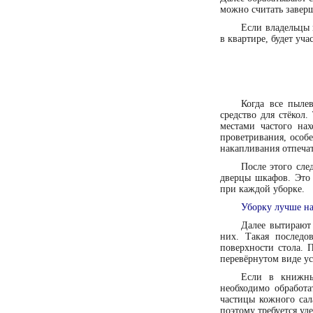
можно считать завер
Если владельцы
в квартире, будет уч
Когда все пыле
средство для стёкол.
местами частого на
проветривания, особ
накапливания отпечат
После этого сле
дверцы шкафов. Это 
при каждой уборке.
Уборку лучше на
Далее вытирают
них. Такая последо
поверхности стола. 
перевёрнутом виде у
Если в книжны
необходимо обработ
частицы кожного сал
поэтому требуется уд