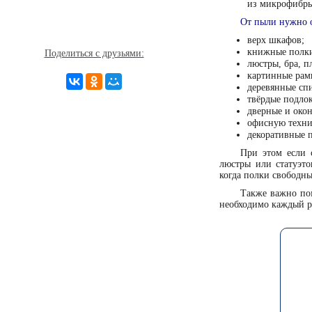
из микрофибры
От пыли нужно 
верх шкафов;
книжные полк
Поделиться с друзьями:
люстры, бра, 
картинные рам
деревянные сп
твёрдые подлок
дверные и око
офисную техни
декоративные 
При этом если 
люстры или статуэто
когда полки свободны
Также важно пом
необходимо каждый р