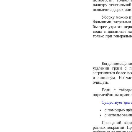
потёртости. Только
палитру текстильной
появление дырок или
Уборку можно пр
большими затратами
быстрее утратит пер
воды в диванный нап
только при генеральн
Когда помещение
удалении грязи с п
загрязняется более вс
и линолеум. Но час
очищать.
Если с твёрды
определённым правил
Существует два 
с помощью щёт
с использован
Последний вари
разных покрытий. При